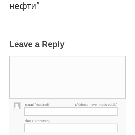
нефти”
Leave a Reply
Email
(required)
(Address never made public)
Name
(required)