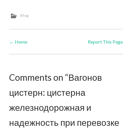
Blog
←
Home
Report This Page
Post navigation
Comments on “Вагонов
цистерн: цистерна
железнодорожная и
надежность при перевозке